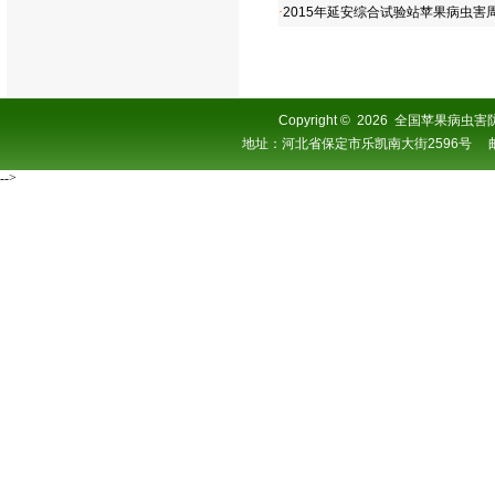
·
2015年延安综合试验站苹果病虫害
Copyright
©
2026 全国苹果病虫害防控协
地址：河北省保定市乐凯南大街2596号 邮编：0
-->