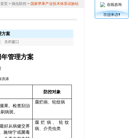
：
首页
> 病虫防控 >
国家苹果产业技术体系试验站
在线咨询
理方案
】
关闭窗口
周年管理方案
河
涂洪涛
防控对象
腐烂病、轮纹病
僵果。检查刮治
涂刷病斑。
腐烂病、轮纹
最好从病健交界
病、介壳虫类
、施纳宁或菌毒