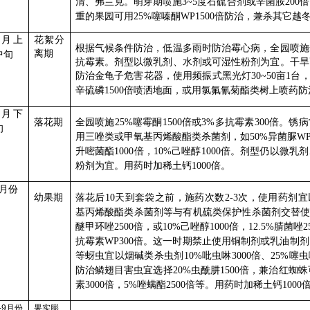
清、弗兰克。萌芽期喷施
度石硫合剂或辛菌胺
倍
3~5
200
重的果园可用
噻嗪酮
倍防治，兼杀其它越
25%
WP1500
月上
花絮分
根据气候条件防治，低温多雨时防治霉心病，全园喷施
离期
中旬
抗霉素。剂型以微乳剂、水剂或可湿性粉剂为宜。干旱
防治金龟子危害花器，使用频振式黑光灯
亩
台
30~50
1
辛硫磷
倍喷洒地面，或用氯氟氰菊酯类树上喷药防
1500
月下
落花期
全园喷施
噻霉酮
倍或
多抗霉素
倍。锈病
25%
1500
3%
300
旬
用三唑类或甲氧基丙烯酸酯类杀菌剂，如
异菌脲
50%
WP
升嘧菌酯
倍，
己唑醇
倍。剂型仍以微乳剂
1000
10%
1000
粉剂为宜。用药时加稀土钙
倍。
1000
月份
幼果期
落花后
天到套袋之前，施药次数
次，使用药剂宜
10
2-3
基丙烯酸酯类杀菌剂等与有机硫类保护性杀菌剂交替
醚甲环唑
倍，或
己唑醇
倍，
腈菌唑
2500
10%
1000
12.5%
2
抗霉素
倍。这一时期禁止使用铜制剂或乳油制剂
WP300
等蚜虫宜以烟碱类杀虫剂
吡虫啉
倍、
噻虫
10%
3000
25%
防治鳞翅目害虫宜选择
虫酰肼
倍，兼治红蜘蛛
20%
1500
素
倍，
唑螨酯
倍等。用药时加稀土钙
3000
5%
2500
1000
-9
月份
果实膨