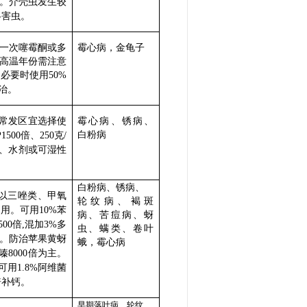
。介壳虫发生较
冬害虫。
一次噻霉酮或多
霉心病，金龟子
高温年份需注意
，必要时使用
50%
治。
常发区宜选择使
霉心病、锈病、
白粉病
倍、
克
1500
250
/
、水剂或可湿性
白粉病、锈病、
以三唑类、甲氧
轮纹病、褐斑
使用。可用
苯
10%
病、苦痘病、蚜
倍
混加
多
500
,
3%
虫、螨类、卷叶
。防治苹果黄蚜
蛾，霉心病
嗪
倍为主。
8000
可用
阿维菌
1.8%
倍补钙。
早期落叶病、轮纹