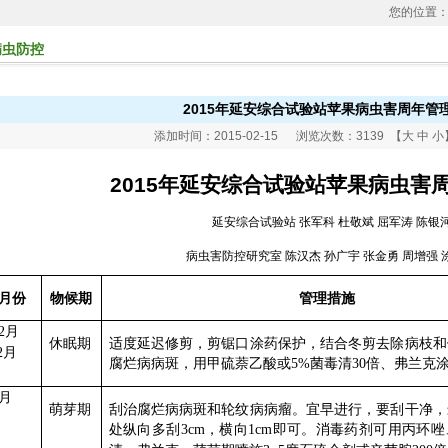
您的位置
病虫防控
2015年延安综合试验站苹果病虫害周年管
添加时间：2015-02-15 浏览次数：3139 【
大
中
小
2015
年延安综合试验站苹果病虫害
延安综合试验站
张军科
杜敬斌
屈军涛
陈银
病虫害防控研究室
陈汉杰
孙广宇
张金勇
周增强
月份
物候期
管理措施
月
2
休眠期
适度延迟修剪，剪锯口涂药保护，结合冬剪去除病枝和
月
2
腐烂病病斑，用甲硫萘乙酸或
菌毒清
倍、弗兰克
5%
30
月
萌芽期
刮治腐烂病病斑和轮纹病病瘤。宜早进行，要刮干净，
处纵向多刮
，横向
即可。消毒药剂可用丙环唑
3cm
1cm