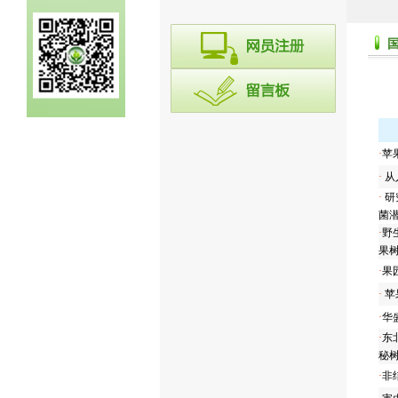
·
苹
·
从
·
研
菌潜
·
野
果树
·
果
·
苹
·
华
·
东
秘
·
非