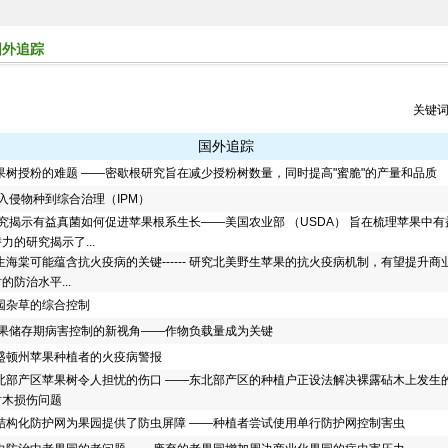
国外追踪
关键
国外追踪
果树授粉的难题 ——密歇根研究旨在减少授粉树数量，同时提高"蜜脆"的产量和品质
入侵物种到综合治理（IPM）
究揭示有益真菌如何促进苹果根系生长——美国农业部 （USDA） 旨在梳理苹果中有
力的研究揭示了...
生海棠可能蕴含抗火疫病的关键------ 研究北美野生苹果的抗火疫病机制，有望提升商
的防治水平...
园杂草的综合控制
果储存期病害控制的新视角——作物负载量成为关键
盛顿州苹果种植者的火疫病警报
北部产区苹果树令人担忧的伤口 ——东北部产区的种植户正设法解决裸露砧木上发生
树木损伤问题
结构化防护网为果园提供了防虫屏障 ——种植者尝试使用单行防护网控制害虫