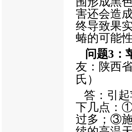
围形成黑
害还会造
终导致果
蝽的可能
问题
3
：
友：陕西
氏）
答：引起
下几点：
过多；③
续的高温