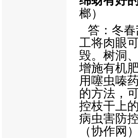
绵蚜有好
榔）
答：冬春
工将肉眼
毁。树洞
增施有机
用噻虫嗪
的方法，
控枝干上
病虫害防
（协作网