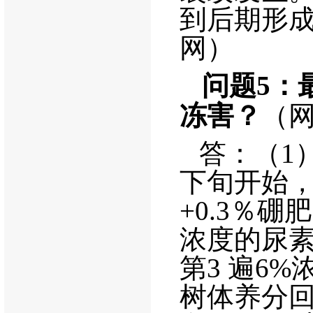
到后期形
网）
问题
5
：
冻害？
（
答：（
1
下旬开始
+0.3
％硼肥
浓度的尿
第
3
遍
6%
树体养分