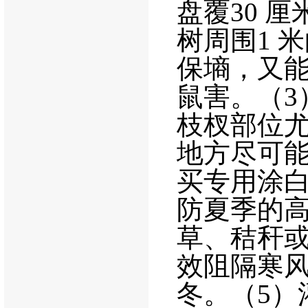
盘覆
30
厘
树周围
1
米
保墒，又
鼠害。（
3
枝杈部位
地方尽可
买专用涂
防夏季的
草、秸秆
效阻隔寒
冬。（
5
）