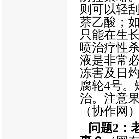
则可以轻
萘乙酸；
只能在生
喷治疗性
液是非常
冻害及日
腐轮
4
号。
治。注意
（协作网
问题
2
：