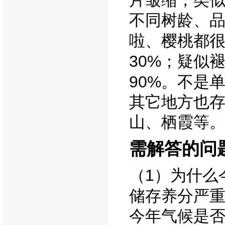
片皱缩，类
不同树龄、
啦、樱桃都
30%
；疑似
90%
。不是
其它地方也
山、栖霞等
需解答的问
1
（
）为什么
储存养分严
今年气候是否