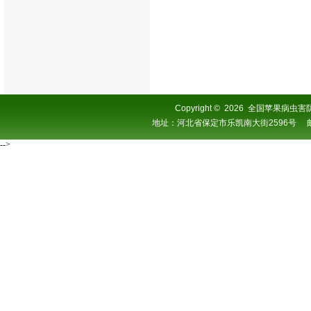
Copyright
©
2026 全国苹果病虫害防控协
地址：河北省保定市乐凯南大街2596号 邮编：0
-->