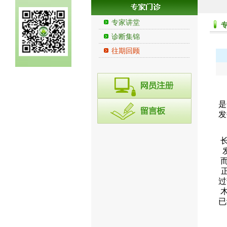
专家讲堂
诊断集锦
往期回顾
是
发
过
已