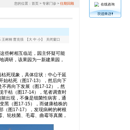
您的位置：
首页
> 专家门诊 >
往期回顾
在线咨询
 王树桐 曹克强 【
大
中
小
】
关闭窗口
这些树相互临近，园主怀疑可能
地调研，该果园为一新建果园，
顶枯死现象，具体症状：中心干延
开始枯死（图
17-13
），然后向下
处不再向下发展（图
17-12
），然
现干枯（图
17-14
），笔者调查时
菌脓出现，不像是细菌性病害，通
变黑（图
17-15
），而健康植株的
部（图
17-17
），发现病树的树根
霉、轮枝菌、毛霉、曲霉等真菌，