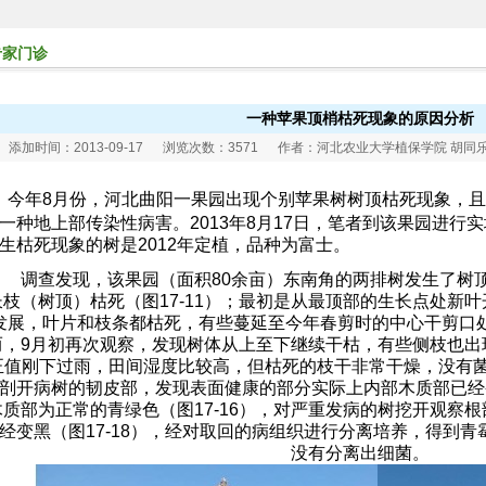
专家门诊
一种苹果顶梢枯死现象的原因分析
添加时间：2013-09-17 浏览次数：3571 作者：河北农业大学植保学院 胡同乐
今年
8
月份，河北曲阳一果园出现个别苹果树树顶枯死现象，且
一种地上部传染性病害。
2013
年
8
月
17
日
，笔者到该果园进行实
生枯死现象的树是
2012
年定植，品种为富士。
调查发现，该果园（面积
80
余亩）东南角的两排树发生了树
长枝（树顶）枯死（图
17-11
）；最初是从最顶部的生长点处新叶
发展，叶片和枝条都枯死，有些蔓延至今年春剪时的中心干剪口
而，
9
月初再次观察，发现树体从上至下继续干枯，有些侧枝也出
正值刚下过雨，田间湿度比较高，但枯死的枝干非常干燥，没有
剖开病树的韧皮部，发现表面健康的部分实际上内部木质部已经
木质部为正常的青绿色（图
17-16
），对严重发病的树挖开观察根
经变黑（图
17-18
），经对取回的病组织进行分离培养，得到青
没有分离出细菌。