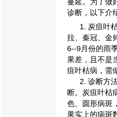
蔓延。为了做
诊断，以下介
1. 炭疽叶
拉、秦冠、金
6--9月份的
果差，且不是
疽叶枯病，需
2. 诊断方
断。炭疽叶枯病
色、圆形病斑
果实上的病斑