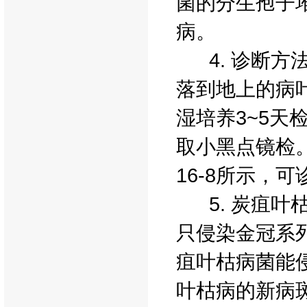
菌的分生孢子堆
病。
4. 诊断方
落到地上的病叶
湿培养3~5
取小黑点镜检
16-8所示，
5. 炭疽叶
只侵染金冠系
疽叶枯病菌能
叶枯病的新病斑